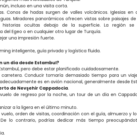
n, incluso en una visita corta.
as. Conos de hadas surgen de valles volcánicos. Iglesias en 
uas. Miradores panorámicos ofrecen vistas sobre paisajes de 
n historias ocultas debajo de la superficie. La región se s
del Egeo o en cualquier otro lugar de Turquía.
jar una impresión fuerte.
ing inteligente, guía privada y logística fluida.
n un día desde Estambul?
 Estambul, pero debe estar planificado cuidadosamente.
carretera. Conducir tomaría demasiado tiempo para un viaje 
o adecuadamente es en avión nacional, generalmente desde Es
erto de Nevşehir Cappadocia
.
uelo de regreso por la noche, un tour de un día en Cappadoc
nizar a la ligera en el último minuto.
e vuelo, orden de visitas, coordinación con el guía, almuerzo y log
 De lo contrario, podrías dedicar más tiempo preocupándot
ia.