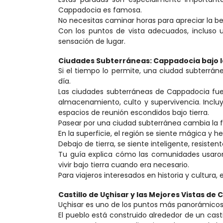
Cappadocia es famosa.
No necesitas caminar horas para apreciar la b
Con los puntos de vista adecuados, incluso u
sensación de lugar.
Ciudades Subterráneas: Cappadocia bajo l
Si el tiempo lo permite, una ciudad subterrá
día.
Las ciudades subterráneas de Cappadocia fuer
almacenamiento, culto y supervivencia. Incluy
espacios de reunión escondidos bajo tierra.
Pasear por una ciudad subterránea cambia la
En la superficie, el región se siente mágica y h
Debajo de tierra, se siente inteligente, resis
Tu guía explica cómo las comunidades usaron 
vivir bajo tierra cuando era necesario.
Para viajeros interesados en historia y cultura
Castillo de Uçhisar y las Mejores Vistas de
Uçhisar es uno de los puntos más panorámico
El pueblo está construido alrededor de un casti