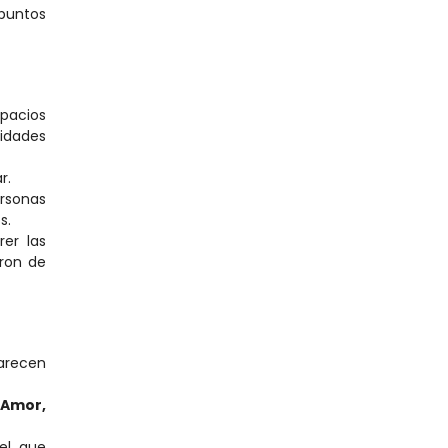
puntos 
pacios 
dades 
r.
rsonas 
s.
r las 
ron de 
arecen 
Amor, 
l que 