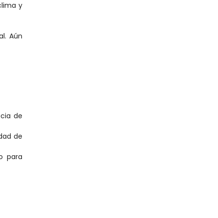
lima y 
l. Aún 
cia de 
dad de 
o para 