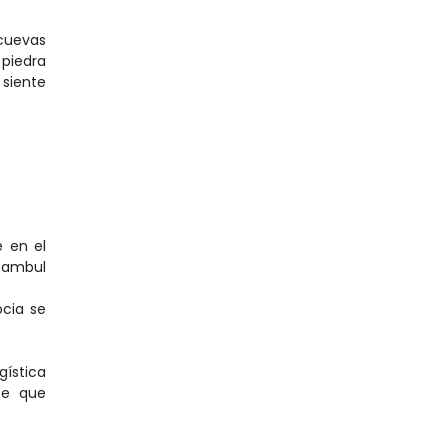
cuevas 
piedra 
iente 
en el 
tambul 
ia se 
ística 
e que 