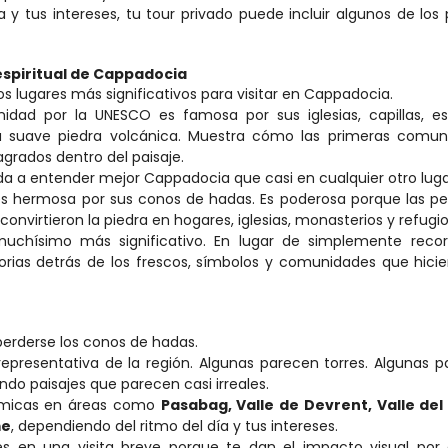
 y tus intereses, tu tour privado puede incluir algunos de los 
espiritual de Cappadocia
os lugares más significativos para visitar en Cappadocia.
dad por la UNESCO es famosa por sus iglesias, capillas, es
la suave piedra volcánica. Muestra cómo las primeras comuni
agrados dentro del paisaje.
yuda a entender mejor Cappadocia que casi en cualquier otro luga
s hermosa por sus conos de hadas. Es poderosa porque las pe
convirtieron la piedra en hogares, iglesias, monasterios y refugio
chísimo más significativo. En lugar de simplemente recorre
orias detrás de los frescos, símbolos y comunidades que hicie
erderse los conos de hadas.
epresentativa de la región. Algunas parecen torres. Algunas p
ndo paisajes que parecen casi irreales.
ámicas en áreas como 
Pasabag, Valle de Devrent, Valle del 
me
, dependiendo del ritmo del día y tus intereses.
s en una visita breve porque te dan el impacto visual por e