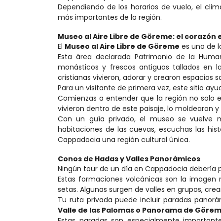
Dependiendo de los horarios de vuelo, el clima
más importantes de la región.
Museo al Aire Libre de Göreme: el corazón 
El 
Museo al Aire Libre de Göreme
 es uno de l
Esta área declarada Patrimonio de la Humani
monásticos y frescos antiguos tallados en 
cristianas vivieron, adorar y crearon espacios s
Para un visitante de primera vez, este sitio a
Comienzas a entender que la región no solo e
vivieron dentro de este paisaje, lo moldearon y 
Con un guía privado, el museo se vuelve mu
habitaciones de las cuevas, escuchas las hist
Cappadocia una región cultural única.
Conos de Hadas y Valles Panorámicos
Ningún tour de un día en Cappadocia debería p
Estas formaciones volcánicas son la imagen r
setas. Algunas surgen de valles en grupos, crea
Tu ruta privada puede incluir paradas panor
Valle de las Palomas o Panorama de Göre
Estas paradas son especialmente importante