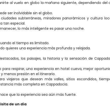
nirte al vuelo en globo la mañana siguiente, dependiendo del c
de ser inolvidable sin el globo.
s, ciudades subterráneas, miradores panorámicos y cultura loca
 tan especial.
amanecer, lo más inteligente es pasar una noche.
uando el tiempo es limitado.
do quieres una experiencia más profunda y relajada.
stacados, los paisajes, la historia y la sensación de Cappado
 para respirar, una experiencia en hotel cueva, mejor oportuni
y menos presión en el itinerario.
ra viajeros que desean más valles, sitios escondidos, tiemp
 estancia más completa en Cappadocia.
 hace que la experiencia sea aún más fuerte.
isita de un día