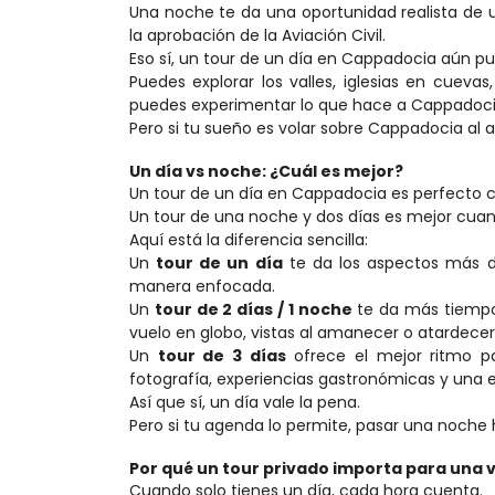
Una noche te da una oportunidad realista de u
la aprobación de la Aviación Civil.
Eso sí, un tour de un día en Cappadocia aún pue
Puedes explorar los valles, iglesias en cueva
puedes experimentar lo que hace a Cappadocia
Pero si tu sueño es volar sobre Cappadocia al 
Un día vs noche: ¿Cuál es mejor?
Un tour de un día en Cappadocia es perfecto c
Un tour de una noche y dos días es mejor cuan
Aquí está la diferencia sencilla:
Un 
tour de un día
 te da los aspectos más de
manera enfocada.
Un 
tour de 2 días / 1 noche
 te da más tiempo
vuelo en globo, vistas al amanecer o atardecer 
Un 
tour de 3 días
 ofrece el mejor ritmo pa
fotografía, experiencias gastronómicas y una
Así que sí, un día vale la pena.
Pero si tu agenda lo permite, pasar una noche
Por qué un tour privado importa para una v
Cuando solo tienes un día, cada hora cuenta.