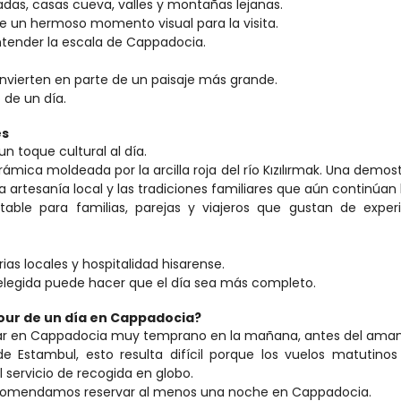
das, casas cueva, valles y montañas lejanas.
ece un hermoso momento visual para la visita.
ntender la escala de Cappadocia.
convierten en parte de un paisaje más grande.
 de un día.
es
n toque cultural al día.
ámica moldeada por la arcilla roja del río Kızılırmak. Una demost
la artesanía local y las tradiciones familiares que aún continúan
able para familias, parejas y viajeros que gustan de experi
as locales y hospitalidad hisarense.
legida puede hacer que el día sea más completo.
our de un día en Cappadocia?
tar en Cappadocia muy temprano en la mañana, antes del aman
 Estambul, esto resulta difícil porque los vuelos matutinos
 servicio de recogida en globo.
 recomendamos reservar al menos una noche en Cappadocia.