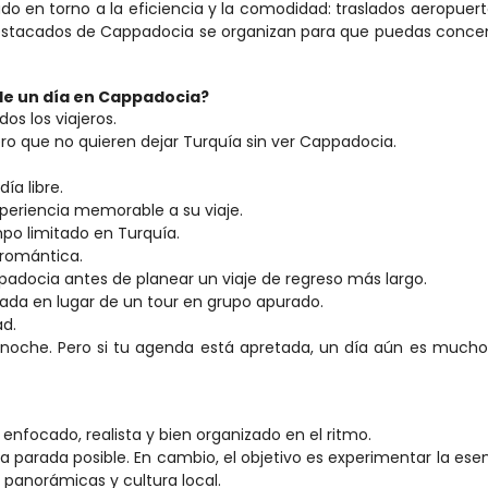
do en torno a la eficiencia y la comodidad: traslados aeropuerto
 destacados de Cappadocia se organizan para que puedas concen
de un día en Cappadocia?
os los viajeros.
ro que no quieren dejar Turquía sin ver Cappadocia.
ía libre.
periencia memorable a su viaje.
po limitado en Turquía.
 romántica.
padocia antes de planear un viaje de regreso más largo.
vada en lugar de un tour en grupo apurado.
ad.
noche. Pero si tu agenda está apretada, un día aún es mucho
enfocado, realista y bien organizado en el ritmo.
parada posible. En cambio, el objetivo es experimentar la esen
s panorámicas y cultura local.