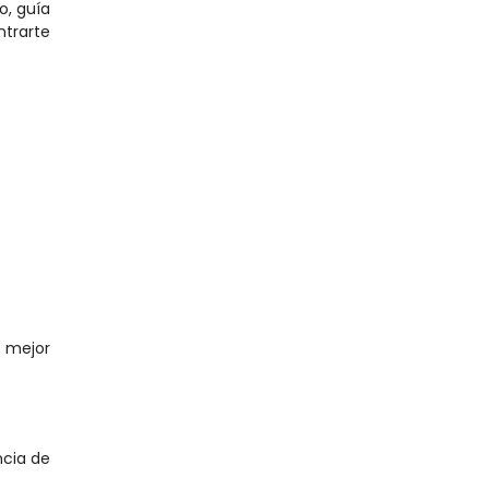
, guía 
trarte 
 mejor 
cia de 