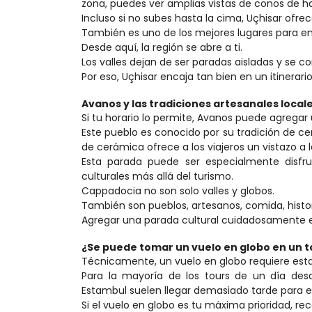
zona, puedes ver amplias vistas de conos de ha
Incluso si no subes hasta la cima, Uçhisar ofr
También es uno de los mejores lugares para e
Desde aquí, la región se abre a ti.
Los valles dejan de ser paradas aisladas y se 
Por eso, Uçhisar encaja tan bien en un itinerario
Avanos y las tradiciones artesanales local
Si tu horario lo permite, Avanos puede agregar u
Este pueblo es conocido por su tradición de cer
de cerámica ofrece a los viajeros un vistazo a 
Esta parada puede ser especialmente disfrut
culturales más allá del turismo.
Cappadocia no son solo valles y globos.
También son pueblos, artesanos, comida, histori
Agregar una parada cultural cuidadosamente e
¿Se puede tomar un vuelo en globo en un t
Técnicamente, un vuelo en globo requiere es
Para la mayoría de los tours de un día desde
Estambul suelen llegar demasiado tarde para el
Si el vuelo en globo es tu máxima prioridad,