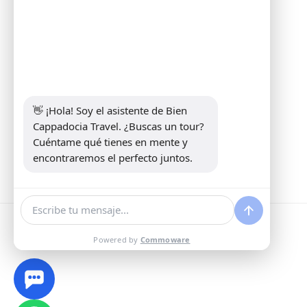
Informaciones
Address:
Yeni Mahalle Lale Caddesi
No 6 Daire 5 Merkez/ Nevşehir
Teléfono:
+90 5307349440
Correo electrónico:
info@biencappadocia.com
👋 ¡Hola! Soy el asistente de Bien 
Cappadocia Travel. ¿Buscas un tour? 
Cuéntame qué tienes en mente y 
encontraremos el perfecto juntos.
Powered by
Commoware