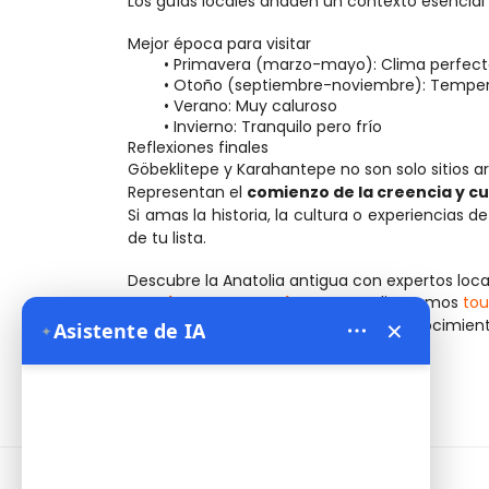
Los guías locales añaden un contexto esencial 
Mejor época para visitar
Primavera (marzo-mayo): Clima perfec
Otoño (septiembre-noviembre): Tempera
Verano: Muy caluroso
Invierno: Tranquilo pero frío
Reflexiones finales
Göbeklitepe y Karahantepe no son solo sitios a
Representan el 
comienzo de la creencia y 
Si amas la historia, la cultura o experiencias de
de tu lista.
Descubre la Anatolia antigua con expertos loca
En 
Bien Cappadocia Travel
, diseñamos
 to
×
Turquía, combinando comodidad, conocimiento
Asistente de IA
✦