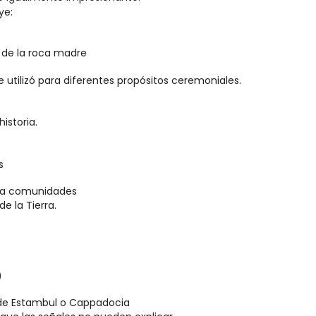
ye:
 de la roca madre
tilizó para diferentes propósitos ceremoniales.
istoria.
s
s a comunidades
e la Tierra.
)
esde Estambul o Cappadocia