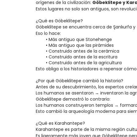
orígenes de la civilización: 
Göbeklitepe y Ka
Estos lugares no solo son antiguos, son revoluci
¿Qué es Göbeklitepe?
Göbeklitepe se encuentra cerca de Şanlıurfa y
Eso lo hace:
Más antiguo que Stonehenge
Más antiguo que las pirámides
Construido antes de la cerámica
Construido antes de la escritura
Construido antes de la agricultura
Esto obliga a los historiadores a repensar có
¿Por qué Göbeklitepe cambió la historia?
Antes de su descubrimiento, los expertos creía
Los humanos se asentaron → inventaron la agr
Göbeklitepe demostró lo contrario:
Los humanos construyeron templos → formaron 
Esto cambió la arqueología moderna para siem
¿Qué es Karahantepe?
Karahantepe es parte de la misma región cult
Es ligeramente más joven que Göbeklitepe per