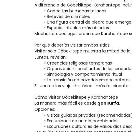
A diferencia de Göbeklitepe, Karahantepe inclu
Cabecitas humanas talladas
Relieves de animales
Una figura central de piedra que emerge
Espacios rituales más abiertos
Muchos arqueólogos creen que Karahantepe se u
Por qué deberías visitar ambos sitios
Visitar solo Göbeklitepe muestra la mitad de la h
Juntos, revelan:
Creencias religiosas tempranas
Organización social antes de las ciudade
Simbología y comportamiento ritual
La transición de cazadores-recolectore
Es uno de los viajes históricos más fascinantes d
Cómo visitar Göbeklitepe y Karahantepe
La manera más fácil es desde 
Şanlıurfa
.
Opciones:
Visitas guiadas privadas (recomendadas
Excursiones de un día combinadas
Excursiones culturales de varios días d