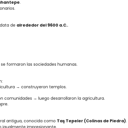
rahantepe
.
onarios.
 data de 
alrededor del 9600 a.C.
.
mo se formaron las sociedades humanas.
n:
icultura → construyeron templos.
comunidades → luego desarrollaron la agricultura.
pre.
ural antigua, conocida como 
Taş Tepeler (Colinas de Piedra)
.
o igualmente impresionante.