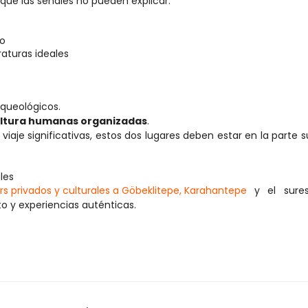
que las señales no pueden explicar.
to
turas ideales
rqueológicos.
cultura humanas organizadas
.
 viaje significativas, estos dos lugares deben estar en la parte su
les
urs privados y culturales a Göbeklitepe, Karahantepe
 y el sures
 y experiencias auténticas.