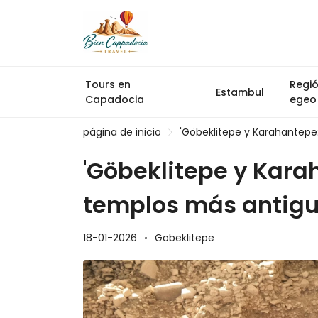
Tours en
Regi
Estambul
Capadocia
egeo
página de inicio
'Göbeklitepe y Karahantepe
'Göbeklitepe y Kara
templos más antigu
18-01-2026
Gobeklitepe