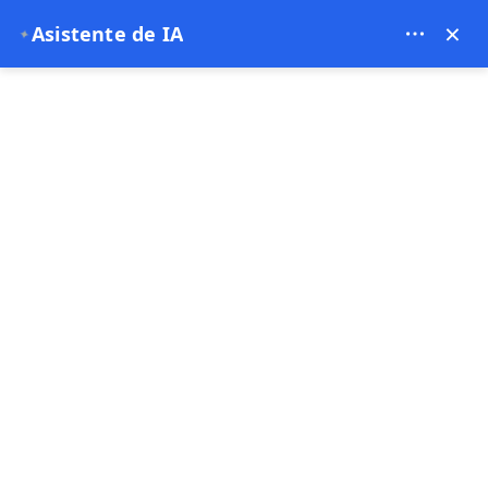
Bien Cappadocia Travel - 13914
×
Asistente de IA
✦
EUR
página de inicio
Explorando las maravillas naturales de T
Explorando las
maravillas naturales de
Turquía: una profunda
inmersión en el
encantamiento de
Capadocia
03-12-2024
Capadocia