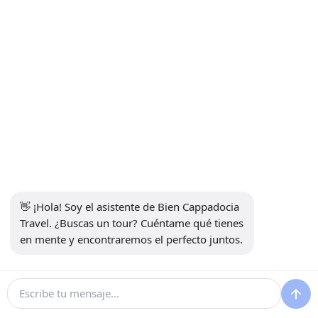
Suscríbete al boletín
Suscribirse
Medios de comunicación social
👋 ¡Hola! Soy el asistente de Bien Cappadocia 
Travel. ¿Buscas un tour? Cuéntame qué tienes 
en mente y encontraremos el perfecto juntos.
13914
Bien Cappadocia Travel - 13914
Desarrollado por