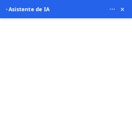
Bien Cappadocia Travel - 13914
×
Asistente de IA
✦
EUR
página de inicio
Cappadocia: Un destino perfecto cada ép
Cappadocia: Un destino
perfecto cada época del
año
03-12-2024
Capadocia