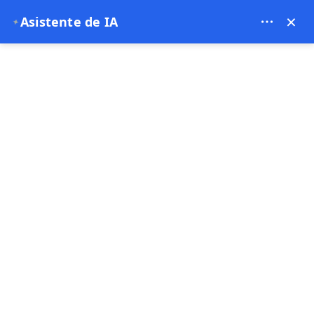
Bien Cappadocia Travel - 13914
×
Asistente de IA
✦
EUR
página de inicio
Bien Capadocia: Su entrada a los paisaje
Bien Capadocia: Su
entrada a los paisajes
encantados de Turquía
03-12-2024
Capadocia