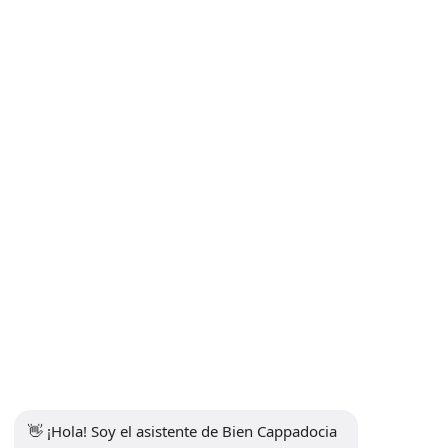
Acuerdo de venta a distancia
Política de Privacidad y Protección de Datos Personales
Política de privacidad
Comunicación
Suscríbete al boletín
Suscribirse
Medios de comunicación social
👋 ¡Hola! Soy el asistente de Bien Cappadocia 