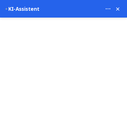
Bien Cappadocia Travel - 13914
×
KI-Assistent
✦
EUR
Startseite
Langsame Reisen in der Türkei: Warum Zeitnehm
Langsame Reisen in der
Türkei: Warum
Zeitnehmen alles
verändert
20-02-2026
Türkei