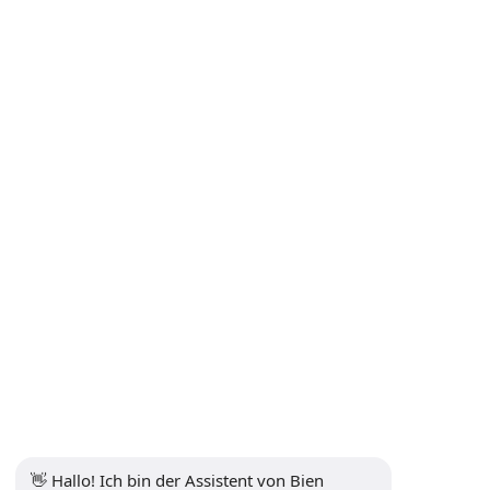
Stornierungs- und Rückerstattungsrichtlinie
Fernabsatzvertrag
Datenschutz- und persönliche Datenrichtlinie
Datenschutzerklärung
Kommunikation
Newsletter abonnieren
Abonnieren
Sozialen Medien
👋 Hallo! Ich bin der Assistent von Bien 