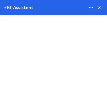
Bien Cappadocia Travel - 13914
×
✦
KI-Assistent
EUR
Startseite
Private Istanbul und Cappadocia Tour
Private Istanbul und Cappadocia Tour
Sonderangebot
2 Nacht 3 Tage
Kostenlose Rückerstattung
Zahlen Sie jetzt
Anzahlung