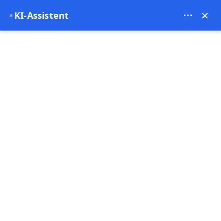
Bien Cappadocia Travel - 13914
×
KI-Assistent
✦
EUR
Startseite
Reise nach Cappadocia: Ihr ultimativer Reiseführ
Reise nach Cappadocia:
Ihr ultimativer
Reiseführer für Reisen
und Anreise
03-12-2024
Cappadocia