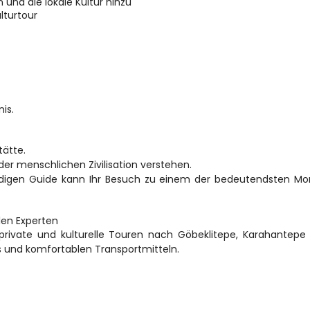
 und die lokale Kultur hinzu
lturtour
nis.
tätte.
n der menschlichen Zivilisation verstehen.
ndigen Guide kann Ihr Besuch zu einem der bedeutendsten Mo
len Experten
 private und kulturelle Touren nach Göbeklitepe, Karahantepe 
s und komfortablen Transportmitteln.