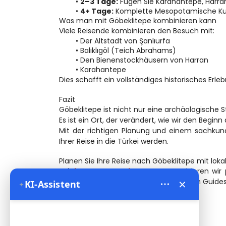
2–3 Tage:
 Fügen Sie Karahantepe, Harran
4+ Tage:
 Komplette Mesopotamische Ku
Was man mit Göbeklitepe kombinieren kann
Viele Reisende kombinieren den Besuch mit:
Der Altstadt von Şanlıurfa
Balıklıgöl (Teich Abrahams)
Den Bienenstockhäusern von Harran
Karahantepe
Dies schafft ein vollständiges historisches Erleb
Fazit
Göbeklitepe ist nicht nur eine archäologische S
Es ist ein Ort, der verändert, wie wir den Begin
Mit der richtigen Planung und einem sachku
Ihrer Reise in die Türkei werden.
Planen Sie Ihre Reise nach Göbeklitepe mit loka
Bei
Bien Cappadocia Travel
 organisieren wir
×
den Südosten der Türkei mit erfahrenen Guide
✦
KI-Assistent