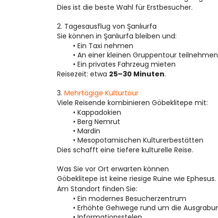
Dies ist die beste Wahl für Erstbesucher.
2. Tagesausflug von Şanlıurfa
Sie können in Şanlıurfa bleiben und:
Ein Taxi nehmen
An einer kleinen Gruppentour teilnehmen
Ein privates Fahrzeug mieten
Reisezeit: etwa 
25–30 Minuten
.
3. 
Mehrtägige Kulturtour
Viele Reisende kombinieren Göbeklitepe mit:
Kappadokien
Berg Nemrut
Mardin
Mesopotamischen Kulturerbestätten
Dies schafft eine tiefere kulturelle Reise.
Was Sie vor Ort erwarten können
Göbeklitepe ist keine riesige Ruine wie Ephesus
Am Standort finden Sie:
Ein modernes Besucherzentrum
Erhöhte Gehwege rund um die Ausgrabu
Informationsstelen