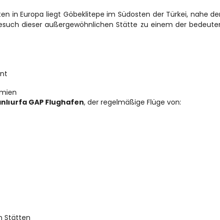
n in Europa liegt Göbeklitepe im Südosten der Türkei, nahe der
r Besuch dieser außergewöhnlichen Stätte zu einem der bedeute
rnt
amien
nlıurfa GAP Flughafen
, der regelmäßige Flüge von:
 Stätten