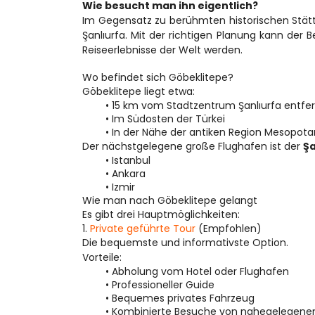
Wie besucht man ihn eigentlich?
Im Gegensatz zu berühmten historischen Stätte
Şanlıurfa. Mit der richtigen Planung kann de
Reiseerlebnisse der Welt werden.
Wo befindet sich Göbeklitepe?
Göbeklitepe liegt etwa:
15 km vom Stadtzentrum Şanlıurfa entfe
Im Südosten der Türkei
In der Nähe der antiken Region Mesopot
Der nächstgelegene große Flughafen ist der 
Şa
Istanbul
Ankara
Izmir
Wie man nach Göbeklitepe gelangt
Es gibt drei Hauptmöglichkeiten:
1. 
Private geführte Tour
 (Empfohlen)
Die bequemste und informativste Option.
Vorteile:
Abholung vom Hotel oder Flughafen
Professioneller Guide
Bequemes privates Fahrzeug
Kombinierte Besuche von nahegelegenen