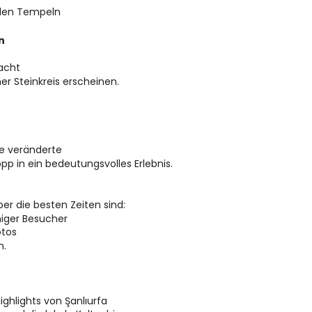
 den Tempeln
n
acht
r Steinkreis erscheinen.
te veränderte
p in ein bedeutungsvolles Erlebnis.
er die besten Zeiten sind:
iger Besucher
otos
n.
ghlights von Şanlıurfa