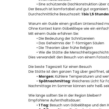
Eine schützende Dachkonstruktion über
Der Besuch ist komfortabel und gut organisiert.
Durchschnittliche Besuchszeit: 
1 bis 1,5 Stunde
Warum ein Guide einen großen Unterschied m
Ohne Kontext kann Göbeklitepe wie ein einfache
Mit einem Guide erfahren Sie:
Die Bedeutung der Schnitzereien
Das Geheimnis der T-förmigen Säulen
Die Theorien über frühe Religion
Wie die Stätte die Menschheitsgeschich
Dies verwandelt den Besuch von einem Fotostop
Die beste Tageszeit für einen Besuch
Die Stätte ist den ganzen Tag über geöffnet, ab
Morgen:
 Kühlere Temperaturen und wen
Spätnachmittag:
 Weicheres Licht für F
Nachmittage im Sommer können sehr heiß sei
Wie lange sollten Sie in der Region bleiben?
Empfohlene Aufenthaltsdauer:
1 Tag:
 Besuch von Göbeklitepe und den Hi