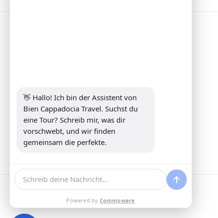
Informationen
Address:
Yeni Mahalle Lale Caddesi
No 6 Daire 5 Merkez/ Nevşehir
Telefon:
+90 5307349440
Email:
info@biencappadocia.com
👋 Hallo! Ich bin der Assistent von 
Bien Cappadocia Travel. Suchst du 
eine Tour? Schreib mir, was dir 
vorschwebt, und wir finden 
gemeinsam die perfekte.
Powered by
Commoware