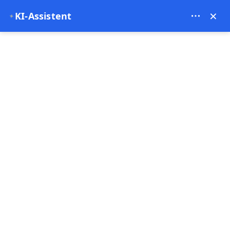
Bien Cappadocia Travel - 13914
×
KI-Assistent
✦
EUR
Startseite
Erkundung der Naturwunder der Türkei: Ein tiefer
Erkundung der
Naturwunder der Türkei:
Ein tiefer Einblick in den
Zauber Kappadokiens
03-12-2024
Cappadocia