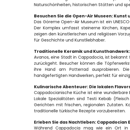
Naturschönheiten, historischen Stätten und spe
Besuchen Sie die Open-Air Museen: Kunst 
Das Göreme Open-Air Museum ist ein UNESCO-W
Der Komplex umfasst steinerne Kirchen, Kape
zeigen den künstlerischen und religiösen Vor
für Geschichte und Kunstliebhaber.
Traditionelle Keramik und Kunsthandwerk:
Avanos, eine Stadt in Cappadocia, ist bekannt f
zurückgeht. Besucher können die Töpferwerkst
ihre Hand am Potterrad ausprobieren. Die
handgefertigten Handwerken, perfekt für einzig
Kulinarische Abenteuer: Die lokalen Flavor
Cappadocianische Küche ist eine wunderbare Er
Lokale Spezialitäten sind Testi Kebab (Fleis
Gerichten mit frischen, regionalen Zutaten. Koc
traditionelle türkische Rezepte vorzubereiten.
Erleben Sie das Nachtleben: Cappadocian 
Während Cappadocia mag wie ein Ort in Ge