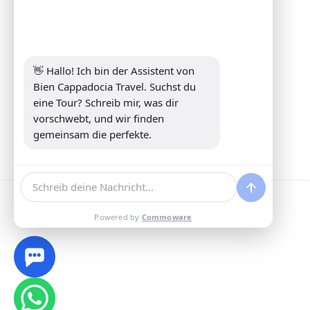
Address:
Yeni Mahalle Lale Caddesi
No 6 Daire 5 Merkez/ Nevşehir
Telefon:
+90 5307349440
Email:
info@biencappadocia.com
👋 Hallo! Ich bin der Assistent von 
Bien Cappadocia Travel. Suchst du 
eine Tour? Schreib mir, was dir 
vorschwebt, und wir finden 
gemeinsam die perfekte.
Powered by
Commoware