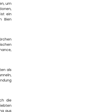
en, um 
onen, 
st ein 
 Bien 
ärchen 
ischen 
hance, 
en als 
neln, 
undung 
h die 
ebten 
ng aus 