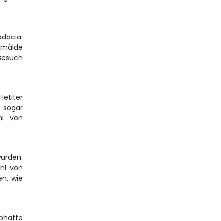
docia. 
emälde 
Besuch 
etiter 
 sogar 
l von 
urden. 
hl von 
n, wie 
hafte 