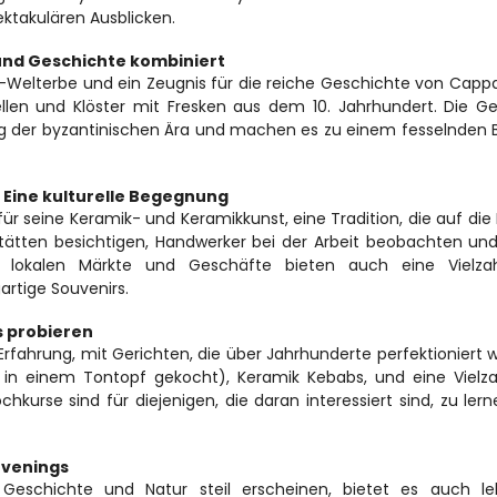
ktakulären Ausblicken.
und Geschichte kombiniert
elterbe und ein Zeugnis für die reiche Geschichte von Cappa
llen und Klöster mit Fresken aus dem 10. Jahrhundert. Die G
zug der byzantinischen Ära und machen es zu einem fesselnden 
 Eine kulturelle Begegnung
ür seine Keramik- und Keramikkunst, eine Tradition, die auf die H
ätten besichtigen, Handwerker bei der Arbeit beobachten und
 lokalen Märkte und Geschäfte bieten auch eine Vielzah
artige Souvenirs.
s probieren
fahrung, mit Gerichten, die über Jahrhunderte perfektioniert w
ch in einem Tontopf gekocht), Keramik Kebabs, und eine Vielza
hkurse sind für diejenigen, die daran interessiert sind, zu lerne
Evenings
schichte und Natur steil erscheinen, bietet es auch leb