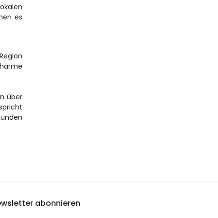
okalen 
hen es 
Region 
Charme 
n über 
pricht 
kunden 
wsletter abonnieren