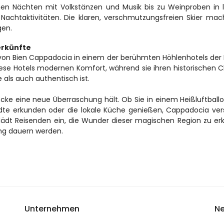
chen Nächten mit Volkstänzen und Musik bis zu Weinproben in l
Nachtaktivitäten. Die klaren, verschmutzungsfreien Skier mac
gen.
erkünfte
e von Bien Cappadocia in einem der berühmten Höhlenhotels der 
iese Hotels modernen Komfort, während sie ihren historischen 
 als auch authentisch ist.
cke eine neue Überraschung hält. Ob Sie in einem Heißluftballo
dte erkunden oder die lokale Küche genießen, Cappadocia vers
 lädt Reisenden ein, die Wunder dieser magischen Region zu er
ang dauern werden.
Unternehmen
Ne