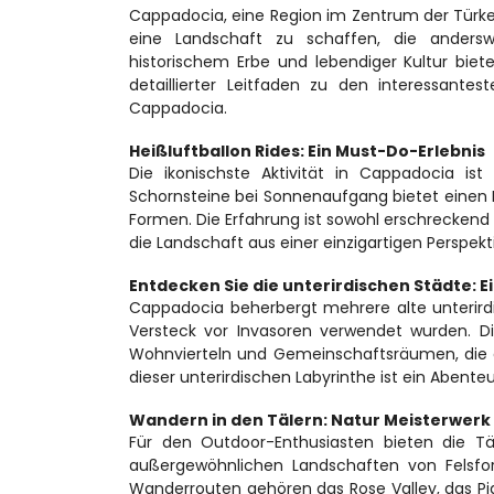
Cappadocia, eine Region im Zentrum der Türke
eine Landschaft zu schaffen, die anderswo
historischem Erbe und lebendiger Kultur bietet
detaillierter Leitfaden zu den interessant
Cappadocia.
Heißluftballon Rides: Ein Must-Do-Erlebnis
Die ikonischste Aktivität in Cappadocia ist
Schornsteine bei Sonnenaufgang bietet einen 
Formen. Die Erfahrung ist sowohl erschreckend 
die Landschaft aus einer einzigartigen Perspekt
Entdecken Sie die unterirdischen Städte: E
Cappadocia beherbergt mehrere alte unterirdi
Versteck vor Invasoren verwendet wurden. D
Wohnvierteln und Gemeinschaftsräumen, die ei
dieser unterirdischen Labyrinthe ist ein Abente
Wandern in den Tälern: Natur Meisterwerk
Für den Outdoor-Enthusiasten bieten die 
außergewöhnlichen Landschaften von Felsfor
Wanderrouten gehören das Rose Valley, das Pig