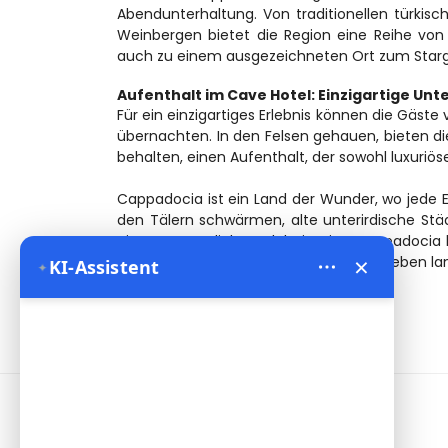
Abendunterhaltung. Von traditionellen türkis
Weinbergen bietet die Region eine Reihe von 
auch zu einem ausgezeichneten Ort zum Star
Aufenthalt im Cave Hotel: Einzigartige Unt
Für ein einzigartiges Erlebnis können die Gäst
übernachten. In den Felsen gehauen, bieten d
behalten, einen Aufenthalt, der sowohl luxuriöse
Cappadocia ist ein Land der Wunder, wo jede E
den Tälern schwärmen, alte unterirdische Stä
ein unvergessliches Erlebnis. Bien Cappadocia
×
und Erinnerungen zu schaffen, die ein Leben l
✦
KI-Assistent
Informationen