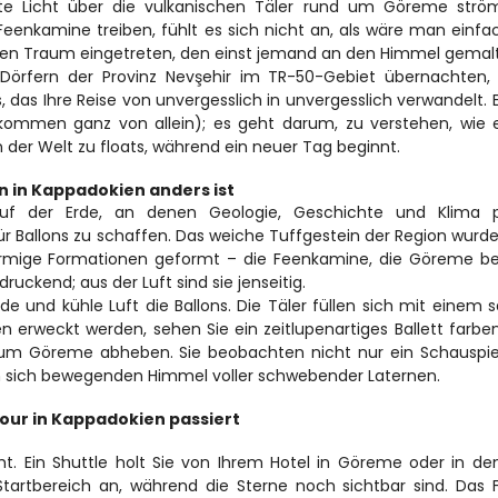
e Licht über die vulkanischen Täler rund um Göreme ström
Feenkamine treiben, fühlt es sich nicht an, als wäre man einfac
 einen Traum eingetreten, den einst jemand an den Himmel gemalt
rfern der Provinz Nevşehir im TR-50-Gebiet übernachten, i
s, das Ihre Reise von unvergesslich in unvergesslich verwandelt. E
kommen ganz von allein); es geht darum, zu verstehen, wie e
n der Welt zu floats, während ein neuer Tag beginnt.
 in Kappadokien anders ist 
uf der Erde, an denen Geologie, Geschichte und Klima pe
allons zu schaffen. Das weiche Tuffgestein der Region wurde
förmige Formationen geformt – die Feenkamine, die Göreme be
ckend; aus der Luft sind sie jenseitig.
 und kühle Luft die Ballons. Die Täler füllen sich mit einem s
erweckt werden, sehen Sie ein zeitlupenartiges Ballett farben
 um Göreme abheben. Sie beobachten nicht nur ein Schauspiel
einem sich bewegenden Himmel voller schwebender Laternen.
Tour in Kappadokien passiert 
t. Ein Shuttle holt Sie von Ihrem Hotel in Göreme oder in de
rtbereich an, während die Sterne noch sichtbar sind. Das Fe