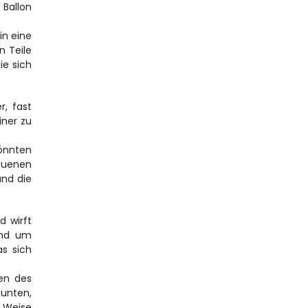
Ballon 
n eine 
 Teile 
e sich 
, fast 
ner zu 
önnten 
uenen 
nd die 
 wirft 
nd um 
s sich 
en des 
unten, 
 Weise 