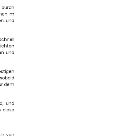
 durch 
en im 
n, und 
chnell 
ichten 
en und 
stigen 
sobald 
ur dem 
d, und 
diese 
ch von 