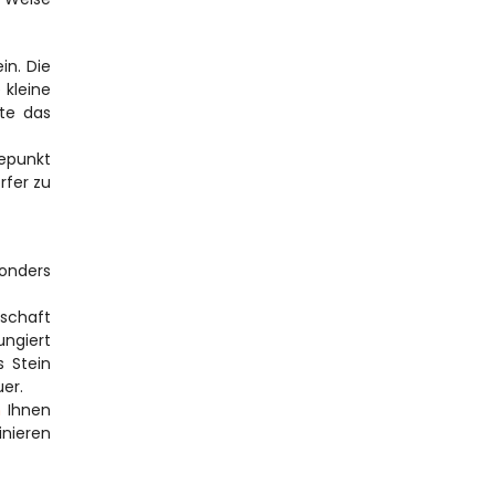
n. Die 
kleine 
te das 
epunkt 
fer zu 
onders 
schaft 
ngiert 
 Stein 
er.
n
 Ihnen 
nieren 