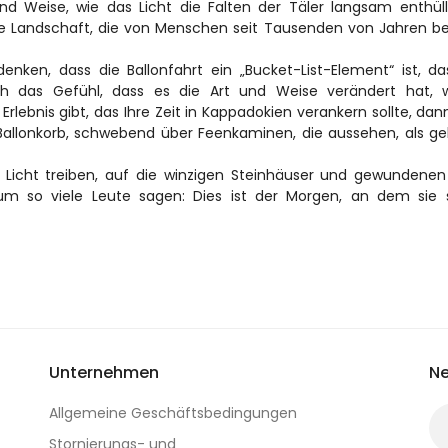
d Weise, wie das Licht die Falten der Täler langsam enthüllt
alte Landschaft, die von Menschen seit Tausenden von Jahren b
en, dass die Ballonfahrt ein „Bucket-List-Element“ ist, da
h das Gefühl, dass es die Art und Weise verändert hat, wi
ebnis gibt, das Ihre Zeit in Kappadokien verankern sollte, dann 
allonkorb, schwebend über Feenkaminen, die aussehen, als ge
 Licht treiben, auf die winzigen Steinhäuser und gewundenen
um so viele Leute sagen: Dies ist der Morgen, an dem sie s
Unternehmen
Ne
Allgemeine Geschäftsbedingungen
Stornierungs- und