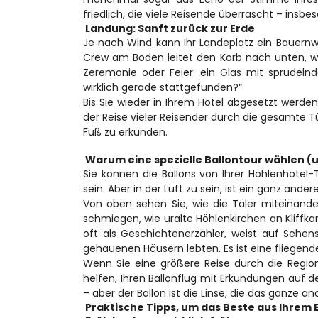
friedlich, die viele Reisende überrascht – insb
 Landung: Sanft zurück zur Erde 
Je nach Wind kann Ihr Landeplatz ein Bauernwe
Crew am Boden leitet den Korb nach unten, währ
Zeremonie oder Feier: ein Glas mit sprudelnd
wirklich gerade stattgefunden?“
Bis Sie wieder in Ihrem Hotel abgesetzt werde
der Reise vieler Reisender durch die gesamte Tü
Fuß zu erkunden.
 Warum eine spezielle Ballontour wählen (
Sie können die Ballons von Ihrer Höhlenhote
sein. Aber in der Luft zu sein, ist ein ganz andere
Von oben sehen Sie, wie die Täler miteinander
schmiegen, wie uralte Höhlenkirchen an Kliffka
oft als Geschichtenerzähler, weist auf Sehensw
gehauenen Häusern lebten. Es ist eine fliegen
Wenn Sie eine größere Reise durch die Regio
helfen, Ihren Ballonflug mit Erkundungen auf d
– aber der Ballon ist die Linse, die das ganze a
 Praktische Tipps, um das Beste aus Ihre