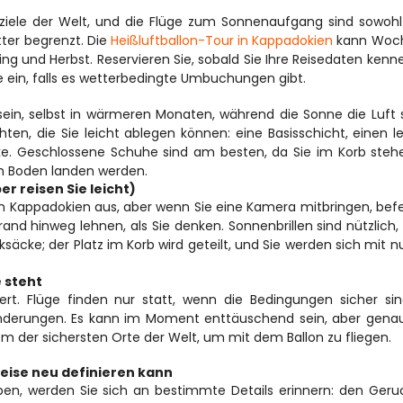
nziele der Welt, und die Flüge zum Sonnenaufgang sind sowohl
ter begrenzt. Die 
Heißluftballon-Tour in Kappadokien
 kann Woch
ng und Herbst. Reservieren Sie, sobald Sie Ihre Reisedaten kenne
ute ein, falls es wetterbedingte Umbuchungen gibt.
n, selbst in wärmeren Monaten, während die Sonne die Luft s
ten, die Sie leicht ablegen können: eine Basisschicht, einen le
ke. Geschlossene Schuhe sind am besten, da Sie im Korb steh
 Boden landen werden.
er reisen Sie leicht) 
on Kappadokien aus, aber wenn Sie eine Kamera mitbringen, befe
nd hinweg lehnen, als Sie denken. Sonnenbrillen sind nützlich, 
säcke; der Platz im Korb wird geteilt, und Sie werden sich mit n
 steht 
iert. Flüge finden nur statt, wenn die Bedingungen sicher sin
erungen. Es kann im Moment enttäuschend sein, aber genau 
 der sichersten Orte der Welt, um mit dem Ballon zu fliegen.
eise neu definieren kann 
n, werden Sie sich an bestimmte Details erinnern: den Geru