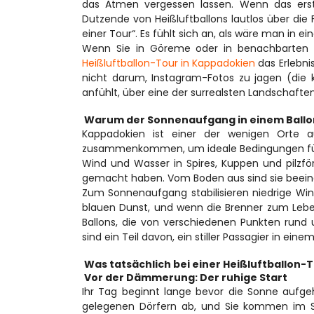
das Atmen vergessen lassen. Wenn das erst
Dutzende von Heißluftballons lautlos über die 
einer Tour“. Es fühlt sich an, als wäre man in
Wenn Sie in Göreme oder in benachbarten Dö
Heißluftballon-Tour in Kappadokien
 das Erlebni
nicht darum, Instagram-Fotos zu jagen (die 
anfühlt, über eine der surrealsten Landschafte
 Warum der Sonnenaufgang in einem Ballon
Kappadokien ist einer der wenigen Orte a
zusammenkommen, um ideale Bedingungen für B
Wind und Wasser in Spires, Kuppen und pilz
gemacht haben. Vom Boden aus sind sie beeindru
Zum Sonnenaufgang stabilisieren niedrige Winde
blauen Dunst, und wenn die Brenner zum Leben 
Ballons, die von verschiedenen Punkten rund
sind ein Teil davon, ein stiller Passagier in 
 Was tatsächlich bei einer Heißluftballon-
 Vor der Dämmerung: Der ruhige Start 
Ihr Tag beginnt lange bevor die Sonne aufgeh
gelegenen Dörfern ab, und Sie kommen im Sta