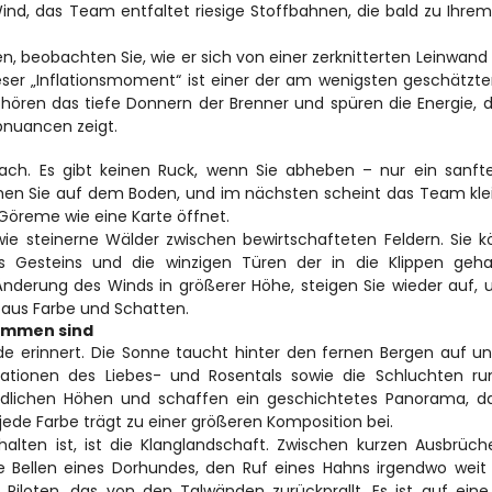
ind, das Team entfaltet riesige Stoffbahnen, die bald zu Ihrem 
n, beobachten Sie, wie er sich von einer zerknitterten Leinwand i
ser „Inflationsmoment“ ist einer der am wenigsten geschätzten
ören das tiefe Donnern der Brenner und spüren die Energie, di
bnuancen zeigt.
ach. Es gibt keinen Ruck, wenn Sie abheben – nur ein sanfter
en Sie auf dem Boden, und im nächsten scheint das Team klei
Göreme wie eine Karte öffnet.
ie steinerne Wälder zwischen bewirtschafteten Feldern. Sie k
Gesteins und die winzigen Türen der in die Klippen geha
derung des Winds in größerer Höhe, steigen Sie wieder auf, u
r aus Farbe und Schatten.
ommen sind 
e erinnert. Die Sonne taucht hinter den fernen Bergen auf und
mationen des Liebes- und Rosentals sowie die Schluchten ru
edlichen Höhen und schaffen ein geschichtetes Panorama, da
 jede Farbe trägt zu einer größeren Komposition bei.
halten ist, ist die Klanglandschaft. Zwischen kurzen Ausbrüch
ise Bellen eines Dorhundes, den Ruf eines Hahns irgendwo weit 
loten, das von den Talwänden zurückprallt. Es ist auf eine