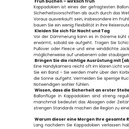
 Früh buchen – wirklich früh 
Kappadokien ist eines der gefragtesten Ballo
Sicherheitsvorschriften als auch durch das Wet
Voraus ausverkauft sein, insbesondere im Frühli
bauen Sie ein wenig Flexibilität in Ihre Reisero
 Kleiden Sie sich für Nacht und Tag 
Vor der Dämmerung kann es in Göreme kühl sei
erwärmt, sobald sie aufgeht. Tragen Sie Schich
Pullover oder Fleece und eine winddichte Jac
möglicherweise auf unebenem oder staubigem
 Bringen Sie die richtige Ausrüstung mit (ab
Eine Handykamera reicht oft im klaren Licht v
Sie ein Band – Sie werden mehr über den Korbra
die Sonne aufgeht. Vermeiden Sie sperrige Ruck
Notwendigen wohler fühlen.
 Wissen, dass die Sicherheit an erster Stelle
Ballonflüge in Kappadokien sind streng regul
manchmal bedeutet das Absagen oder Zeitänd
strengen Standards machen die Region zu einem
 Warum dieser eine Morgen Ihre gesamte R
Lang nachdem Sie Kappadokien verlassen habe