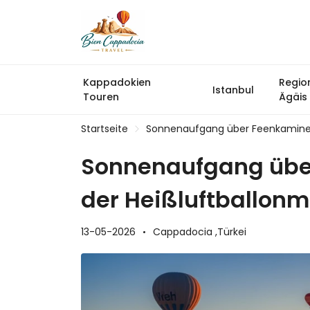
Kappadokien
Regio
Istanbul
Touren
Ägäis
Startseite
Sonnenaufgang über Feenkaminen
Sonnenaufgang über
der Heißluftballon
13-05-2026
Cappadocia ,
Türkei