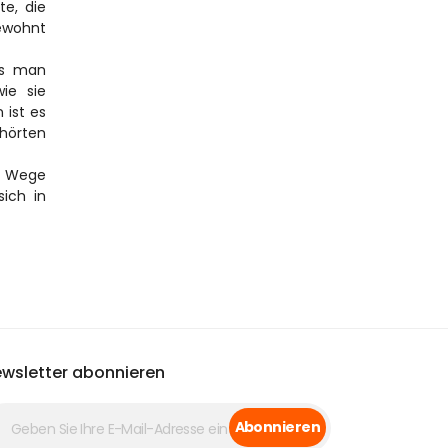
e, die 
ewohnt 
s man 
e sie 
ist es 
hörten 
 Wege 
ich in 
wsletter abonnieren
Abonnieren