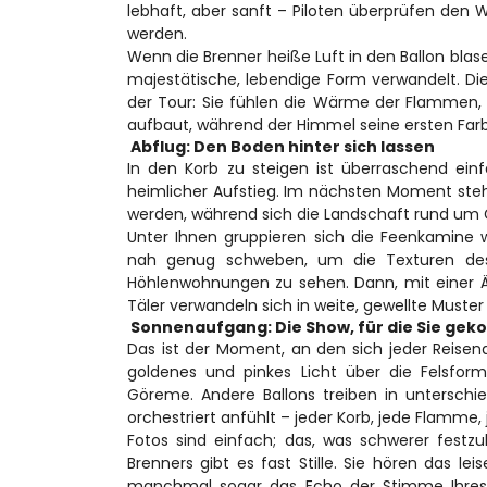
lebhaft, aber sanft – Piloten überprüfen den W
werden.
Wenn die Brenner heiße Luft in den Ballon blase
majestätische, lebendige Form verwandelt. Die
der Tour: Sie fühlen die Wärme der Flammen, h
aufbaut, während der Himmel seine ersten Far
 Abflug: Den Boden hinter sich lassen 
In den Korb zu steigen ist überraschend einf
heimlicher Aufstieg. Im nächsten Moment steh
werden, während sich die Landschaft rund um 
Unter Ihnen gruppieren sich die Feenkamine w
nah genug schweben, um die Texturen des 
Höhlenwohnungen zu sehen. Dann, mit einer Än
Täler verwandeln sich in weite, gewellte Muste
 Sonnenaufgang: Die Show, für die Sie gek
Das ist der Moment, an den sich jeder Reisend
goldenes und pinkes Licht über die Felsfor
Göreme. Andere Ballons treiben in unterschi
orchestriert anfühlt – jeder Korb, jede Flamme,
Fotos sind einfach; das, was schwerer festzu
Brenners gibt es fast Stille. Sie hören das le
manchmal sogar das Echo der Stimme Ihres Pi