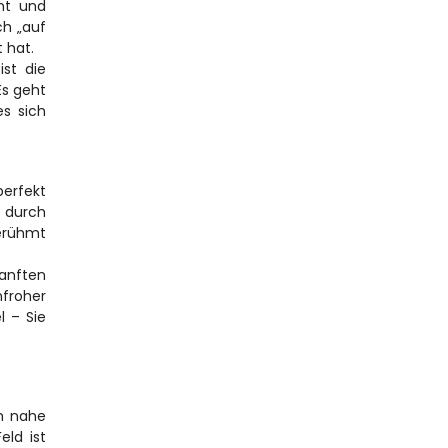
t und 
h „auf 
 hat.
st die 
s geht 
s sich 
rfekt 
 durch 
rühmt 
anften 
froher 
 – Sie 
n nahe 
ld ist 