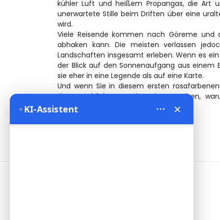
kühler Luft und heißem Propangas, die Art un
unerwartete Stille beim Driften über eine ur
wird.
Viele Reisende kommen nach Göreme und denk
abhaken kann. Die meisten verlassen jedoc
Landschaften insgesamt erleben. Wenn es ein Erl
der Blick auf den Sonnenaufgang aus einem B
sie eher in eine Legende als auf eine Karte.
Und wenn Sie in diesem ersten rosafarbenen
darunter blicken, werden Sie verstehen, war
×
Kappadokien verliebt haben.
KI-Assistent
✦
Informationen
Address:
Yeni Mahalle Lale Caddesi
No 6 Daire 5 Merkez/ Nevşehir