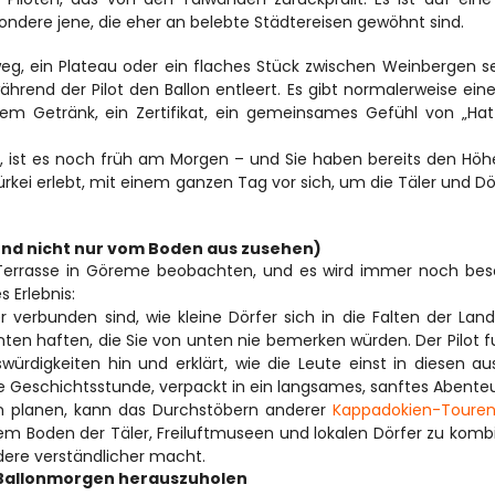
esondere jene, die eher an belebte Städtereisen gewöhnt sind.
g, ein Plateau oder ein flaches Stück zwischen Weinbergen sei
end der Pilot den Ballon entleert. Es gibt normalerweise eine 
em Getränk, ein Zertifikat, ein gemeinsames Gefühl von „Hat
n, ist es noch früh am Morgen – und Sie haben bereits den Höh
rkei erlebt, mit einem ganzen Tag vor sich, um die Täler und Dör
und nicht nur vom Boden aus zusehen) 
l-Terrasse in Göreme beobachten, und es wird immer noch bes
s Erlebnis:
 verbunden sind, wie kleine Dörfer sich in die Falten der Land
nten haften, die Sie von unten nie bemerken würden. Der Pilot fu
ürdigkeiten hin und erklärt, wie die Leute einst in diesen aus
de Geschichtsstunde, verpackt in ein langsames, sanftes Abenteu
n planen, kann das Durchstöbern anderer 
Kappadokien-Toure
em Boden der Täler, Freiluftmuseen und lokalen Dörfer zu kombi
ndere verständlicher macht.
m Ballonmorgen herauszuholen 