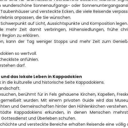
ten wunderschöne Sonnenaufgangs- oder Sonnenuntergangsansic
Taubenhäuser und versteckte Ecken, die viele Reisende verpass
Erlebnis anpassen, die Sie wünschen.
n Schwerpunkt auf Licht, Aussichtspunkte und Komposition legen.
mehr Zeit damit verbringen, Höhensiedlungen, frühe christ
 Region zu erklären.
n, kann der Tag weniger Stopps und mehr Zeit zum Genieße
dokien so wertvoll.
Checkliste anfühlen.
erstehen darf.
e und das lokale Leben in Kappadokien
k in die kulturelle und historische Seite Kappadokiens.
Landschaft.
esuchen, berühmt für in Fels gehauene Kirchen, Kapellen, Fresk
n gemeißelt wurden. Mit einem privaten Guide wird das Museu
ichten und Gemeinschaften hinter den Höhlenkirchen verstehen.
Städte Kappadokiens erkunden, in denen Menschen mehrstö
, Gottesdienst und Überleben schufen.
hächte und versteckte Bereiche erhalten Reisende eine völlig 