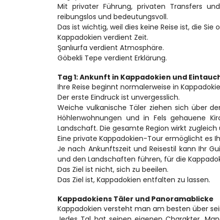
Mit privater Führung, privaten Transfers und
reibungslos und bedeutungsvoll.
Das ist wichtig, weil dies keine Reise ist, die S
Kappadokien verdient Zeit.
Şanlıurfa verdient Atmosphäre.
Göbekli Tepe verdient Erklärung.
Tag 1: Ankunft in Kappadokien und Eintauc
Ihre Reise beginnt normalerweise in Kappadokien
Der erste Eindruck ist unvergesslich.
Weiche vulkanische Täler ziehen sich über den
Höhlenwohnungen und in Fels gehauene Kirch
Landschaft. Die gesamte Region wirkt zugleich u
Eine private Kappadokien-Tour ermöglicht es I
Je nach Ankunftszeit und Reisestil kann Ihr 
und den Landschaften führen, für die Kappadok
Das Ziel ist nicht, sich zu beeilen.
Das Ziel ist, Kappadokien entfalten zu lassen.
Kappadokiens Täler und Panoramablicke
Kappadokien versteht man am besten über sein
Jedes Tal hat seinen eigenen Charakter. Ma