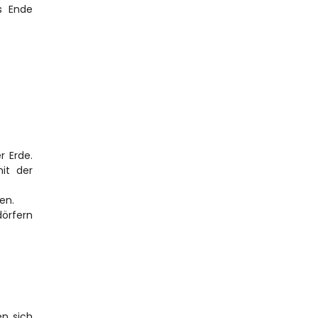
s Ende 
 Erde. 
t der 
en.
örfern 
 sich 