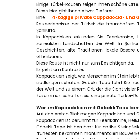
Einige Türkei-Routen zeigen Ihnen schöne Orte
Diese hier gibt Ihnen etwas Tieferes.
Eine 
4-tägige private Cappadocia- und 
Reiseerlebnisse der Türkei: die traumhaften
Şanlıurfa.
In Kappadokien erkunden Sie Feenkamine, Hö
surrealsten Landschaften der Welt. In Şanlıu
Geschichten, alte Traditionen, lokale Basare 
offenbaren.
Diese Route ist nicht nur zum Besichtigen da.
Es geht um Kontraste.
Kappadokien zeigt, wie Menschen im Stein leb
siedlungen schufen. Göbekli Tepe führt Sie no
der Welt und zu einem Ort, der die Sicht vieler R
Zusammen schaffen sie eine private Türkei-Reise,
Warum Kappadokien mit Göbekli Tepe kom
Auf den ersten Blick mögen Kappadokien und Göb
Kappadokien ist berühmt für Feenkamine, Heißlu
Göbekli Tepe ist berühmt für antike Steinpfei
frühesten bekannten monumentalen Bauwerke