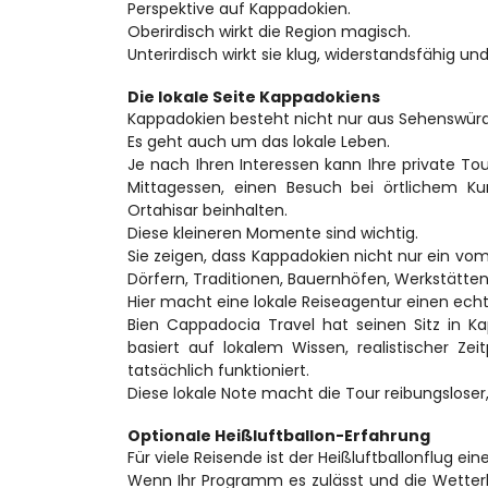
Perspektive auf Kappadokien.
Oberirdisch wirkt die Region magisch.
Unterirdisch wirkt sie klug, widerstandsfähig un
Die lokale Seite Kappadokiens
Kappadokien besteht nicht nur aus Sehenswürd
Es geht auch um das lokale Leben.
Je nach Ihren Interessen kann Ihre private Tou
Mittagessen, einen Besuch bei örtlichem Ku
Ortahisar beinhalten.
Diese kleineren Momente sind wichtig.
Sie zeigen, dass Kappadokien nicht nur ein vom 
Dörfern, Traditionen, Bauernhöfen, Werkstätte
Hier macht eine lokale Reiseagentur einen ech
Bien Cappadocia Travel hat seinen Sitz in Kap
basiert auf lokalem Wissen, realistischer Ze
tatsächlich funktioniert.
Diese lokale Note macht die Tour reibungsloser
Optionale Heißluftballon-Erfahrung
Für viele Reisende ist der Heißluftballonflug ei
Wenn Ihr Programm es zulässt und die Wetterb