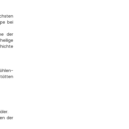
hsten 
pe bei 
e der 
eilige 
hichte 
Höhlen­
tätten 
äler.
en der 