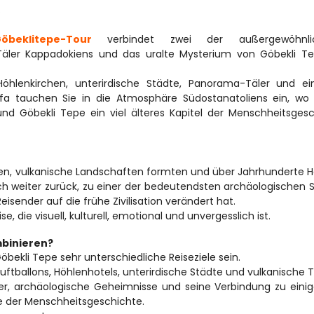
.
Göbeklitepe-Tour
 verbindet zwei der außergewöhnlic
 Täler Kappadokiens und das uralte Mysterium von Göbekli Te
hlenkirchen, unterirdische Städte, Panorama-Täler und ein
rfa tauchen Sie in die Atmosphäre Südostanatoliens ein, wo h
und Göbekli Tepe ein viel älteres Kapitel der Menschheitsgesc
ten, vulkanische Landschaften formten und über Jahrhunderte 
ch weiter zurück, zu einer der bedeutendsten archäologischen S
eisender auf die frühe Zivilisation verändert hat.
 die visuell, kulturell, emotional und unvergesslich ist.
binieren?
ekli Tepe sehr unterschiedliche Reiseziele sein.
ftballons, Höhlenhotels, unterirdische Städte und vulkanische T
ler, archäologische Geheimnisse und seine Verbindung zu einig
 der Menschheitsgeschichte.