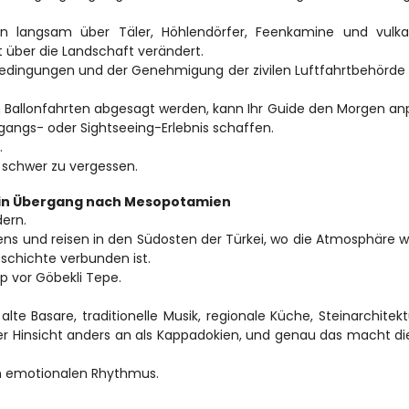
igen langsam über Täler, Höhlendörfer, Feenkamine und vulka
 über die Landschaft verändert.
dingungen und der Genehmigung der zivilen Luftfahrtbehörde a
nn Ballonfahrten abgesagt werden, kann Ihr Guide den Morgen an
ngs- oder Sightseeing-Erlebnis schaffen.
.
g schwer zu vergessen.
 ein Übergang nach Mesopotamien
dern.
ens und reisen in den Südosten der Türkei, wo die Atmosphäre w
schichte verbunden ist.
pp vor Göbekli Tepe.
alte Basare, traditionelle Musik, regionale Küche, Steinarchitekt
jeder Hinsicht anders an als Kappadokien, und genau das macht die
en emotionalen Rhythmus.