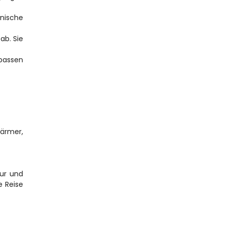
nische 
b. Sie 
passen 
ärmer, 
ur und 
 Reise 