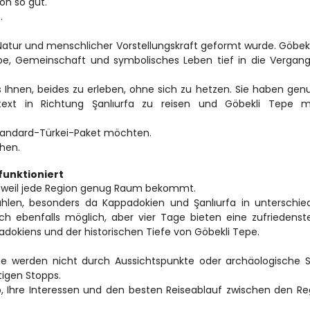
on so gut.
.
 Natur und menschlicher Vorstellungskraft geformt wurde. Göbekl
be, Gemeinschaft und symbolisches Leben tief in die Vergang
 Ihnen, beides zu erleben, ohne sich zu hetzen. Sie haben genug
text in Richtung Şanlıurfa zu reisen und Göbekli Tepe mi
 Standard-Türkei-Paket möchten.
chen.
funktioniert
r, weil jede Region genug Raum bekommt.
hlen, besonders da Kappadokien und Şanlıurfa in unterschied
ich ebenfalls möglich, aber vier Tage bieten eine zufriedenste
adokiens und der historischen Tiefe von Göbekli Tepe.
ie werden nicht durch Aussichtspunkte oder archäologische S
tigen Stopps.
o, Ihre Interessen und den besten Reiseablauf zwischen den Re