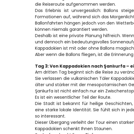
die Reiseroute aufgenommen werden.
Das Erlebnis ist unvergesslich: Ballons ste
Formationen auf, während sich das Morgenlicht
Ballonfahrten hängen jedoch von den Wetterbe
können niemals garantiert werden.
Deshalb ist eine private Planung hilfreich. We
und dennoch ein bedeutungsvolles Sonnenaufga
Kappadokien ist mit oder ohne Ballons magisch
Aber wenn die Ballons fliegen, ist die Erinnerun
Tag 3: Von Kappadokien nach Şanlıurfa –
Am dritten Tag beginnt sich die Reise zu verän
Sie verlassen die vulkanischen Täler Kappadoki
älter und stärker mit der mesopotamischen Ge
Şanlıurfa ist nicht einfach nur ein Zwischensto
Es ist ein wesentlicher Teil der Route.
Die Stadt ist bekannt für heilige Geschichten, 
eine starke lokale Identität. Sie fühlt sich in 
so interessant.
Dieser Übergang verleiht der Tour einen stark
Kappadokien schenkt Ihnen Staunen.