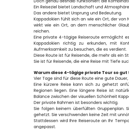
Doch genau deshalb funktioniert die Kombinati
Ein Reiseziel bietet Landschaft und Atmosphäre
Das andere bietet Ursprung und Bedeutung.
Kappadokien fühlt sich an wie ein Ort, der von
wirkt wie ein Ort, an dem menschlicher Glau
reichen.
Eine private 4-tägige Reiseroute ermöglicht es
Kappadokien richtig zu erkunden, mit Kon
Aufmerksamkeit zu besuchen, die es verdient.
Diese Route ist für Reisende, die mehr als ein
Sie ist für Reisende, die eine Reise mit Tiefe su
Warum diese 4-tägige private Tour so gut 
Vier Tage sind für diese Route eine gute Daue
Eine kürzere Reise kann sich zu gehetzt anfü
Regionen liegen. Eine längere Reise ist natürl
Balance zwischen der visuellen Schönheit Kapp
Der private Rahmen ist besonders wichtig.
Sie folgen keinem überfüllten Gruppenplan. S
gehetzt. Sie verschwenden keine Zeit mit unnö
Stattdessen wird Ihre Reiseroute an Ihr Temp
angepasst.