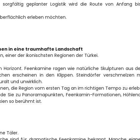
 sorgfältig geplanter Logistik wird die Route von Anfang bi
ie oberflächlich erleben möchten.
hen in eine traumhafte Landschaft
, einer der ikonischsten Regionen der Türkei.
 Horizont. Feenkamine ragen wie natürliche Skulpturen aus der
en erscheinen in den Klippen. Steindörfer verschmelzen mi
ralt und unwirklich.
hnen, die Region vom ersten Tag an im richtigen Tempo zu erleb
Guide Sie zu Panoramapunkten, Feenkamin-Formationen, Höhlend
ien so berühmt ist.
e Täler.
nche sind für dramatische Feenkamine bekannt. Manche eignen