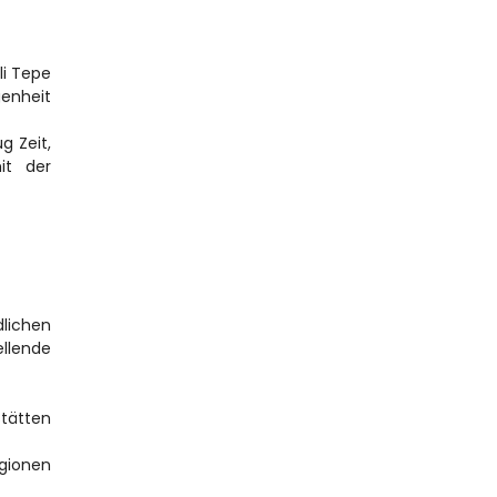
i Tepe 
enheit 
 Zeit, 
t der 
lichen 
llende 
tätten 
gionen 