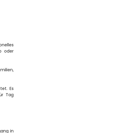
nelles 
 oder 
ilien, 
et. Es 
ür Tag 
ang in 