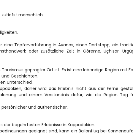
d zutiefst menschlich.
igkeiten.
r eine Töpfervorführung in Avanos, einen Dorfstopp, ein traditio
nsthandwerk oder zusätzliche Zeit in Göreme, Uçhisar, Ürgüp
Tourismus geprägter Ort ist. Es ist eine lebendige Region mit Fam
n und Geschichten.
ten Unterschied.
padokien, daher wird das Erlebnis nicht aus der Ferne gestalt
itplanung und einem Verständnis dafür, wie die Region Tag f
, persönlicher und authentischer.
nes der begehrtesten Erlebnisse in Kappadokien.
edingungen geeignet sind, kann ein Ballonflug bei Sonnenaufg