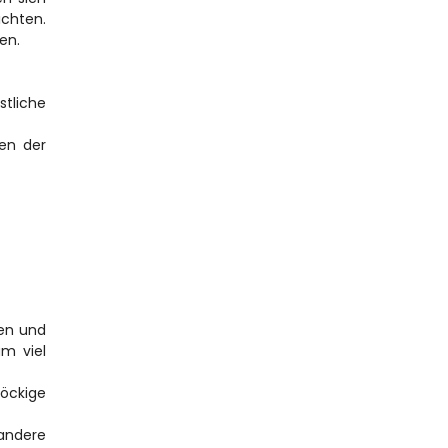
hten. 
en.
liche 
n der 
en und 
m viel 
ckige 
andere 