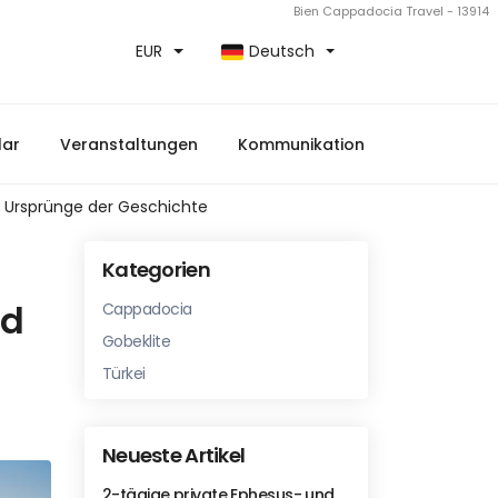
Bien Cappadocia Travel - 13914
EUR
Deutsch
lar
Veranstaltungen
Kommunikation
e Ursprünge der Geschichte
Kategorien
nd
Cappadocia
Gobeklite
Türkei
Neueste Artikel
2-tägige private Ephesus- und