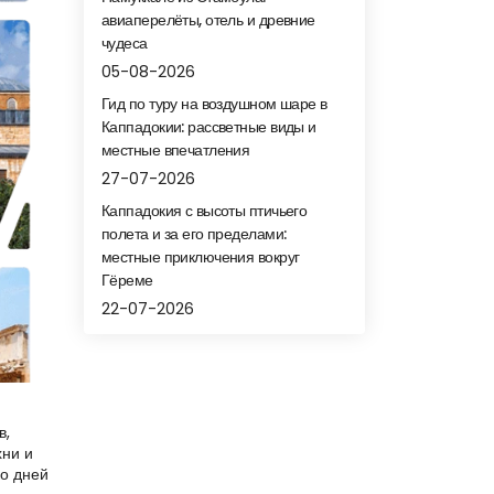
авиаперелёты, отель и древние
чудеса
05-08-2026
Гид по туру на воздушном шаре в
Каппадокии: рассветные виды и
местные впечатления
27-07-2026
Каппадокия с высоты птичьего
полета и за его пределами:
местные приключения вокруг
Гёреме
22-07-2026
му полностью — в Турции лучше всего насладиться чаепитием, видами, рынками, едой и случайными открытиями.

Настояща