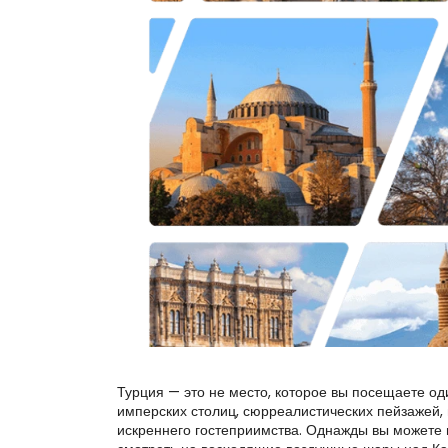
Турция — это не место, которое вы посещаете один раз и полностью понимаете. Это страна слоёв — древних городов, имперских столиц, сюрреалистических пейзажей, прибрежных городов, священных мест, местных рынков, богатой кухни и искреннего гостеприимства. Однажды вы можете прогуливаться по историческим улицам Стамбула, а через несколько дней смотреть на восходящие воздушные шары над Каппадокией или стоять перед белоснежными террасами Памуккале. Поэтому отпуск в Турции такой сильный эффект. Он не только о том, чтобы увидеть знаменитые достопримечательности. Он о чувстве контраста между местами, культурами, ландшафтами и историями. От Босфора до сказочных дымов, от римских руин до подземных городов, от турецкого завтрака до закатных видов — Турция дарит путешественникам эмоциональное, яркое и незабываемое путешествие.

Но чтобы правильно ощутить Турцию, важно планировать. Хорошо продуманный частный тур по Турции помогает избежать спешных групповых экскурсий, запутанной логистики, долгих переездов и шаблонных просмотров. Вместо этого ваш поездка становится плавной, личной и построенной вокруг ваших предпочтений.

Почему Турция — одна из самых полезных стран для отпуска в мире Турция предлагает нечто редкое: невероятное разнообразие в одной стране. Вы можете начать в Стамбуле, где Европа и Азия встречаются через Босфор. Продолжить в Каппадокии, где вулканические долины и сказочные дымам создают один из самых волшебных ландшафтов мира. Исследовать Эфес — один из самых впечатляющих древних городов Средиземноморья, затем посетить белые террасы Памуккале и термальные воды. Можно углубиться в юго-восточную Турцию с Гёбекли-Тепе, Şанlıurfa, Газиантепом и Месопотамией. Или построить более медленный отпуск вокруг кухни, культуры, бутик-отелей, местных деревень, фотографии, шопинга и частных экскурсий. Вот почему Турция подходит так многим путешественникам. Пары ищут романтики и пейзажей. Семьи — историю, комфорт и уникальные впечатления. Люкс-туристы — частных гидов, пещерных отелей, бутик-остановок и безупречного планирования. Гурманы — региональную кухню. Любители культуры — руины, мечети, музеи, базары и древние цивилизации. Посетители впервые — потому что Турция даёт им больше, чем ожидали. Отпуск в Турции может быть коротким и мощным или долгим и глубоким. Главное — выбрать правильный маршрут.

Начните свой отпуск в Стамбуле Для многих путешественников Стамбул — это идеальное начало. Это не только самая известная турецкая город, но и один из самых увлекательных городов мира. Стамбул объединяет византийскую историю, османскую архитектуру, местные рынки, прибрежные районы, дворцы, садовые дворцы, паромы и незабываемую еду. Историческое сердце города включает такие достопримечательности, как Собор Святой Софии, Голубая мечеть, дворец Топкапы, Гипподром, Большой базар и Рынок специй. Но Стамбул никогда не должен восприниматься как чек-лист. С частным гидом город становится легче понять. Вы узнаете, почему Собор Святой Софии важен, как жили османские султаны в Топкапе, что означает Босфор для города и как повседневная жизнь протекает между Европой и Азией. Частная экскурсия по Стамбулу даёт вашему отдыху более прочную основу, потому что помогает понять Турцию перед тем, как отправиться в остальную часть страны.

Каппадокия: волшебный пейзаж Турции Путешествие в Турцию без Каппадокии невозможно представить. Каппадокия — место, о котором мечтают до прибытия — и о котором долго помнят после отъезда. Дымовые башни, пещерные церкви, подземные города, долины, панорамные точки, пещерные отели и воздушные шары на рассвете делают регион одним из самых эмоциональных путешествий в Турции. Полёт на воздушном шаре по Каппадокии — один из самых знаковых опытов страны: шары поднимаются над долинами и дымовыми башнями на рассвете. Полёты зависят от погоды и одобрения служб, но когда они проходят, зачастую становятся лучшим моментом всей поездки. Даже без шара, Каппадокия незабываема. Можно посетить Музей под открытым небом Гёреме, посмотреть подземные города, пройтись по долинам, познакомиться с традициями керамики в Авканосе, насладиться панорамными видами из Учисара и остановиться в пещерном отеле — совершенно уникальном. Каппадокия — не только красив