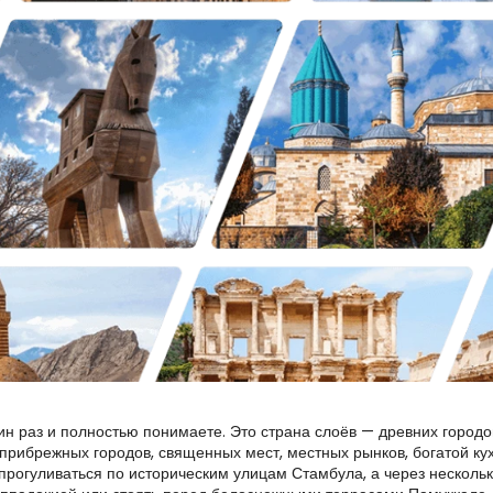
о. Она будто нереальна.

Эфес и Памуккале: древняя история и природное чудо Для любителей классической Турции, Эфес и Памуккале — обязательные места. Эфес — одно из лучших мест, чтобы почувствовать силу древнего мира: мраморные улицы, библиотека Цельса, Велик theater, римские руины и священная история делают его очень значимым для любителей культуры. Памуккале предлагает совсем другой опыт: его белые травертиновые террасы и термальные воды создают один из самых уникальных природных пейзажей Турции. Над террасами расположился древний город Иераполис — история и природа соединяются в этом месте. Добавление Эфеса и Памуккале в маршрут даёт путешествию глубину, позволяя понять масштаб и многослойность страны.

Гёбекли-Тепе и Месопотамия: для путешественников, ищущих более глубокий опыт Некоторые путешественники хотят большего, чем классический маршрут. Для них юго-восточная Турция может стать самым мощным этапом. Гёбекли-Тепе, Şанlıurfa, Харан, Газиантеп и Месопотамия предлагают совершенно другую сторону Турции — археологию, веру, древнюю историю, гастрономическую культуру и живые традиции. Гёбекли-Тепе — не просто археологический памятник: это место, где человеческая история становится больше, древнее и загадочное. Şанlıurfa добавляет святой ауры и местную культуру. Газиантеп — мировой кулинарный шедевр с орехами, лакомствами и пестрой кухней. Этот маршрут идеально подходит для тех, кто уже видел основные достопримечательности или хочет более значимую и оригинальнуюTurkey. 

Турецкая кухня: повод для путешествия сама по себе Еда — один из главных удовольствий путешествия по Турции. Отпуск не должен включать только музеи и пейзажи. Он должен включать долгие завтраки, местные рестораны, региональные блюда, посещение рынков, турецкий кофе, баклава, шашлыки, мезе, свежий хлеб, деревенские вкусы и гостеприимство по-семейному. Каждый регион имеет свой вкус. Стамбул сочетает османскую, уличную, морскую еду, пекарские традиции и современную кухню. В Каппадокии подают кебаб в глиняных горшках, местные вина, деревенские блюда и медленно готовящиеся турецкие блюда. Газиантеп славится баклавой, шашлыками, специями и сильной кулинарной идентичностью. Хатай, Адана и Şанlıurfa привносят яркие вкусы, жареное мясо, мезе и богатые региональные традиции.Для многих путешественников лучшие воспоминания — не только увиденное, а вкусное.

Почему стоит выбрать частный тур по Турции Турция — красивая страна, но не всегда просто её спланировать. Далёкие регионы, внутренние перелёты, трансферы, время в музеях, расположение отелей, качество гидов, бронирование шаров и ритм дня — всё это важно. Если маршрут построен плохо, путешественники теряют время, силы и комфорт. Вот почему частный тур делает такую разницу. Итinerary, созданный под вас, — это путешествие по интересам и расписанию. Вы не идёте группой на автобусе, не тратите время на ожидание других и не спешите мимо важных объектов. Вы можете сосредоточиться на том, что важно именно вам: история, фотография, еда, шопинг, мягкие приключения, религиозное наследие, археология, бутик-отели или спокойный ритм. Частные гиды меняют восприятие каждого места: вы не только видите памятники, а понимаете их. Вот в чём истинная ценность.

Лучшие маршруты для новичков в Турции Если вы впервые в Турции, эти маршруты подойдут вам лучше всего: Стамбул и Каппадокия — это наиболее насыщенный короткий маршрут для новичков. Он показывает контраст между энергией империи Стамбула и волшебными долинами Каппадокии. Подходит для 3-5 дней, идеально для пар, семей и путешественников с ограниченным временем. Bien Cappadocia Travel уже подобрал приватные экскурсии по Стамбулу и Каппадокии для тех, кто хочет эти два региона в короткой и комфортной программе. Стамбул, Каппадокия, Эфес и Памуккале — классический маршрут, сочетающий архитектуру, диковинные пейзажи и древние руины. Подходит для 6-8 дней и даёт полное представление о Турции. Стамбул, Каппадокия и Гёбекли-Тепе — маршруты для тех, кто ищет историю с эмоциональной глубиной. Он соединяет историю империи, пещерные цивилизации и тайны древности. Полный индивидуальный тур по Турции — для тех, у кого есть больше времени, — включает Стамбул, Каппадокию, Конью, Памуккале, Эфес, Şанlıurfa, Гёбекли-Тепе, Газиантеп и другие места. Это лучший выбор для тех, кто хочет полное, индивидуальное путешествие, а не стандартный пакет.

Кто идеально подходит для отпуска в Турции? Турция подходит многим благодаря своему многообразию. Для пар — романтика, пещерные отели, воздушные шары, незабываемые виды. Для семей — культура, комфорт, частные гиды, гибкий ритм. Для любителей истории — древние руины, империи, святые места, археологические памятники. Для гурманов — региональные блюда и аутентичные вкусы. Для роскоши — частные трансферы, бутик-отели, опытные гиды и продуманное планирование. Для впервые приехавших — страна, полная уюта, безопасности и приятных сюрприв. Турция — это не один тип отпуска. Это множество путешествий внутри одной страны.

Практические советы при планировании отпуска в Турции Не старайтесь увидеть всё за одну поездку. Страна больше и многослойнее, чем кажется. Выбирайте маршрут исходя из ваших интересов: романтика — Стамбул и Каппадокия, культура — Эфес, Памуккале, Гёбекли-Тепе. Умело используйте внутренние перелёты — они сэкономят время при связях между Стамбулом, Каппадокией, Измиром и юго-востоком страны. Рекомендуется заранее бронировать полёты на воздушных шарах в Каппадокии, особенно в высокий сезон. Многослойно планируйте одежду: в разных регионах температура может существенно отличаться. Работайте с местными экспертами — хорошо спланированный личный тур сделает сложный маршрут приятным и плавным. Не загружайте програм