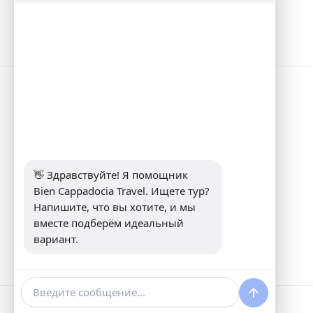
Информация
Address:
Yeni Mahalle Lale Caddesi
No 6 Daire 5 Merkez/ Nevşehir
Телефон:
+90 5307349440
Электронная почта:
👋 Здравствуйте! Я помощник 
info@biencappadocia.com
Bien Cappadocia Travel. Ищете тур? 
Напишите, что вы хотите, и мы 
вместе подберём идеальный 
вариант.