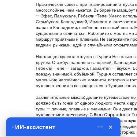
×
ИИ-ассистент
✦