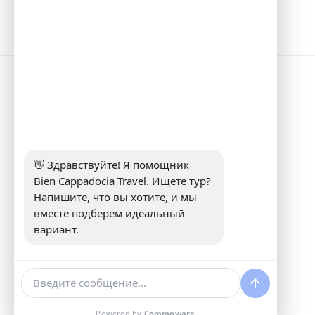
Информация
Address:
Yeni Mahalle Lale Caddesi
No 6 Daire 5 Merkez/ Nevşehir
Телефон:
+90 5307349440
Электронная почта:
👋 Здравствуйте! Я помощник 
info@biencappadocia.com
Bien Cappadocia Travel. Ищете тур? 
Напишите, что вы хотите, и мы 
вместе подберём идеальный 
вариант.
Powered by
Commoware