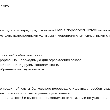
a.com
услуги и товары, предлагаемые Bien Cappadocia Travel через ег
пакетами, транспортными услугами и мероприятиями, связанными с 
ар на веб-сайте Компании.
нформацию, необходимую для оформления заказа.
ой почте или другим каналам связи.
выбранным методом оплаты.
кредитной карты, банковского перевода или других способов, ука
ние точности и полноты данных для оплаты.
анной валюте) и включают применимые налоги, если не указано ин