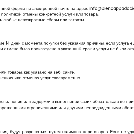
енной форме по электронной почте на адрес info@biencappadoc
 политикой отмены конкретной услуги или товара.
ть любые невозвратные сборы или затраты.
ие 14 дней с момента покупки без указания причины, если услуга е
ли отмена была произведена в указанный срок и услуги не были ока
ли товары, как указано на веб-сайте.
ениях или отменах услуг своевременно.
сполнения или задержки в выполнении своих обязательств по прич
дарственными ограничениями или другими непредвиденными обсто
ия, будут разрешаться путем взаимных переговоров. Если не удас