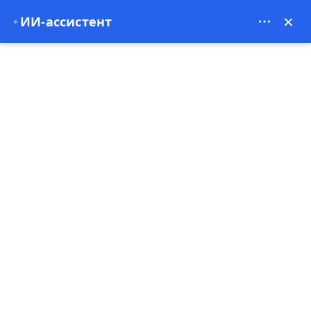
Bien Cappadocia Travel - 13914
×
ИИ-ассистент
✦
EUR
Главная
Медленное путешествие по Турции: почему неторопл
Медленное путешествие
по Турции: почему
неторопливость меняет
всё
20-02-2026
Турция