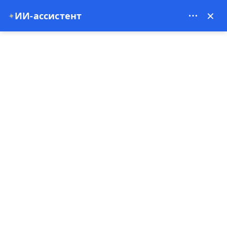
Bien Cappadocia Travel - 13914
×
ИИ-ассистент
✦
EUR
Главная
aa70
aa70
Специальное предложение
3 ночи 4 дней
Бесплатный возврат
Оплатить сейчас
Заказ с предоплатой
5.00
(1 Комментарии)