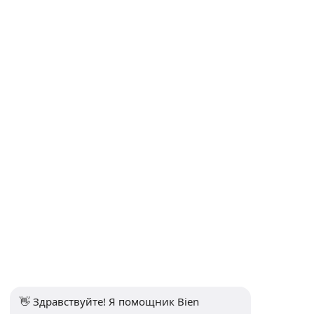
Договор дистанционных продаж
Политика конфиденциальности и защиты персональных
данных
Политика конфиденциальности
Контакты
Подписаться на рассылку
Подписаться
Социальные медиа
👋 Здравствуйте! Я помощник Bien 