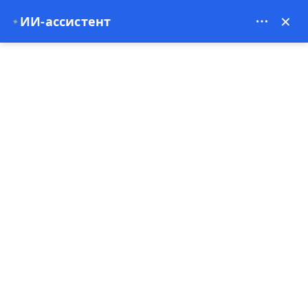
Bien Cappadocia Travel - 13914
×
ИИ-ассистент
✦
EUR
Главная
Бьен Каппадокия: Ваши ворота в зачарованные пейз
Бьен Каппадокия: Ваши
ворота в зачарованные
пейзажи Турции
03-12-2024
Каппадокия