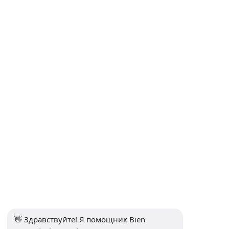
Договор дистанционных продаж
Политика конфиденциальности и защиты персональных
данных
Политика конфиденциальности
Контакты
Подписаться на рассылку
Подписаться
Социальные медиа
👋 Здравствуйте! Я помощник Bien 